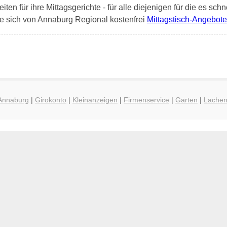
en für ihre Mittagsgerichte - für alle diejenigen für die es schn
e sich von Annaburg Regional kostenfrei
Mittagstisch-Angebote
 Annaburg
|
Girokonto
|
Kleinanzeigen
|
Firmenservice
|
Garten
|
Lache